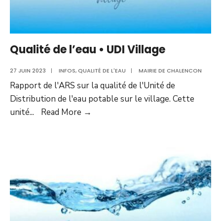
Qualité de l’eau • UDI Village
27 JUIN 2023
|
INFOS
,
QUALITÉ DE L'EAU
|
MAIRIE DE CHALENCON
Rapport de l'ARS sur la qualité de l'Unité de
Distribution de l'eau potable sur le village. Cette
Qualité
unité
...
Read More
→
de
l’eau
•
UDI
Village