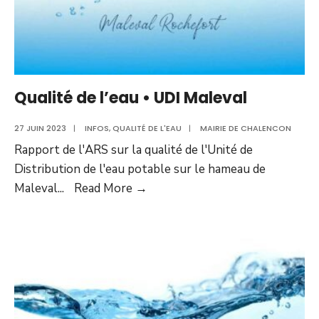
Qualité de l’eau • UDI Maleval
27 JUIN 2023
|
INFOS
,
QUALITÉ DE L'EAU
|
MAIRIE DE CHALENCON
Rapport de l'ARS sur la qualité de l'Unité de
Distribution de l'eau potable sur le hameau de
Qualité
Maleval
...
Read More
→
de
l’eau
•
UDI
Maleval