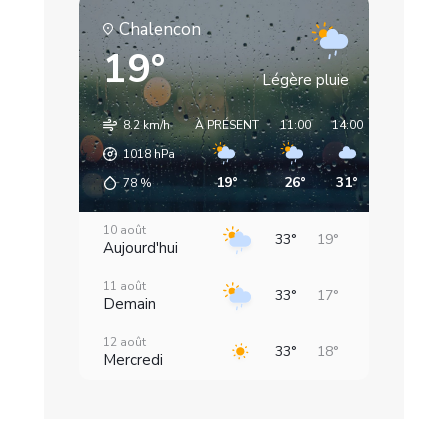
Champeaux
Chalencon
19°
Légère pluie
8.2 km/h
À PRÉSENT
11:00
14:00
17:00
20
1018
hPa
19°
26°
31°
32°
2
78
%
10 août
33°
19°
Aujourd'hui
11 août
33°
17°
Demain
12 août
33°
18°
Mercredi
13 août
34°
19°
Jeudi