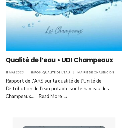
Qualité de l’eau • UDI Champeaux
11 MAI 2023
|
INFOS
,
QUALITÉ DE L'EAU
|
MAIRIE DE CHALENCON
Rapport de l'ARS sur la qualité de l'Unité de
Distribution de l'eau potable sur le hameau des
Qualité
Champeaux.
...
Read More
→
de
l’eau
•
UDI