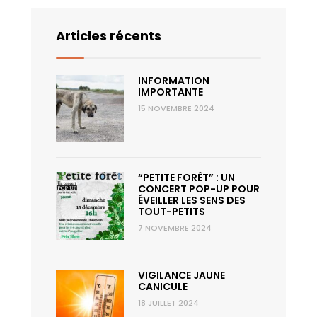
14 août
36°
20°
Vendredi
Articles récents
15 août
34°
18°
Samedi
INFORMATION
16 août
33°
17°
IMPORTANTE
Dimanche
15 NOVEMBRE 2024
“PETITE FORÊT” : UN
CONCERT POP-UP POUR
ÉVEILLER LES SENS DES
TOUT-PETITS
7 NOVEMBRE 2024
VIGILANCE JAUNE
CANICULE
18 JUILLET 2024