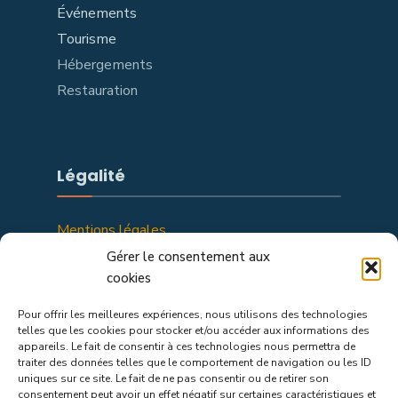
Événements
Tourisme
Hébergements
Restauration
Légalité
Mentions légales
Politique de confidentialité
Gérer le consentement aux
cookies
Pour offrir les meilleures expériences, nous utilisons des technologies
telles que les cookies pour stocker et/ou accéder aux informations des
appareils. Le fait de consentir à ces technologies nous permettra de
traiter des données telles que le comportement de navigation ou les ID
uniques sur ce site. Le fait de ne pas consentir ou de retirer son
consentement peut avoir un effet négatif sur certaines caractéristiques et