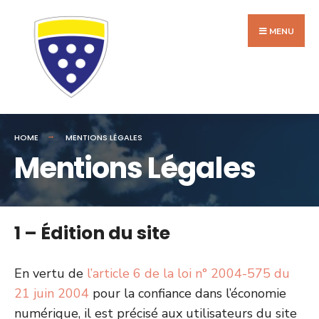
Search
Skip
for:
to
MENU
content
HOME
MENTIONS LÉGALES
Mentions Légales
1 – Édition du site
En vertu de
l’article 6 de la loi n° 2004-575 du
21 juin 2004
pour la confiance dans l’économie
numérique, il est précisé aux utilisateurs du site