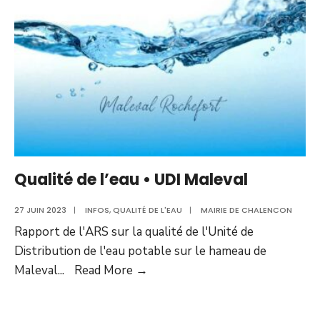
UDI
Village
Qualité de l’eau • UDI Maleval
27 JUIN 2023
|
INFOS
,
QUALITÉ DE L'EAU
|
MAIRIE DE CHALENCON
Rapport de l'ARS sur la qualité de l'Unité de
Distribution de l'eau potable sur le hameau de
Qualité
Maleval
...
Read More
→
de
l’eau