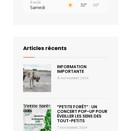
8 août
32°
16°
Samedi
9 août
34°
18°
Dimanche
10 août
31°
16°
Lundi
Articles récents
11 août
30°
16°
Mardi
INFORMATION
12 août
33°
16°
IMPORTANTE
Mercredi
15 NOVEMBRE 2024
“PETITE FORÊT” : UN
CONCERT POP-UP POUR
ÉVEILLER LES SENS DES
TOUT-PETITS
7 NOVEMBRE 2024