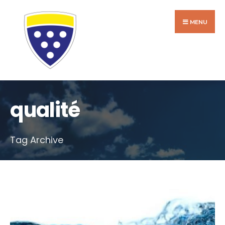
Search
Skip
for:
to
MENU
content
qualité
Tag Archive