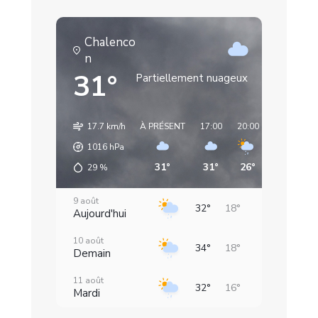
de
Nazareth
Chalenco
n
31°
Partiellement nuageux
17.7 km/h
À PRÉSENT
17:00
20:00
23:00
0
1016
hPa
31°
31°
26°
21°
29
%
9 août
32°
18°
Aujourd'hui
10 août
34°
18°
Demain
11 août
32°
16°
Mardi