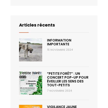
12 août
32°
15°
Mercredi
13 août
34°
18°
Jeudi
Articles récents
14 août
35°
20°
Vendredi
INFORMATION
15 août
34°
20°
IMPORTANTE
Samedi
15 NOVEMBRE 2024
“PETITE FORÊT” : UN
CONCERT POP-UP POUR
ÉVEILLER LES SENS DES
TOUT-PETITS
7 NOVEMBRE 2024
VIGILANCE JAUNE