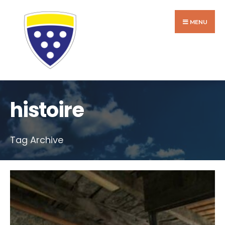
Search
Skip
for:
to
MENU
content
histoire
Tag Archive