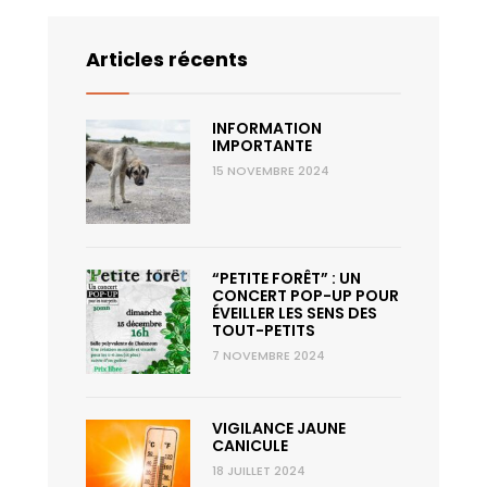
11 août
31°
15°
Mardi
Articles récents
12 août
32°
18°
Mercredi
INFORMATION
13 août
34°
20°
IMPORTANTE
Jeudi
15 NOVEMBRE 2024
“PETITE FORÊT” : UN
CONCERT POP-UP POUR
ÉVEILLER LES SENS DES
TOUT-PETITS
7 NOVEMBRE 2024
VIGILANCE JAUNE
CANICULE
18 JUILLET 2024