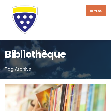
Search
Skip
for:
to
MENU
content
Bibliothèque
Tag Archive