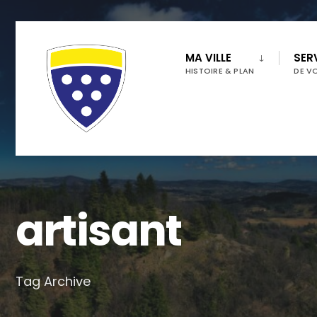
for:
Skip
to
MA VILLE
SER
HISTOIRE & PLAN
DE V
content
artisant
Tag Archive