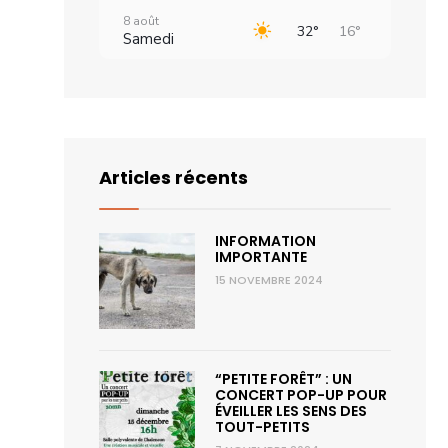
8 août
32°
16°
Samedi
9 août
34°
18°
Dimanche
10 août
31°
16°
Lundi
Articles récents
11 août
30°
16°
Mardi
INFORMATION
12 août
33°
16°
IMPORTANTE
Mercredi
15 NOVEMBRE 2024
“PETITE FORÊT” : UN
CONCERT POP-UP POUR
ÉVEILLER LES SENS DES
TOUT-PETITS