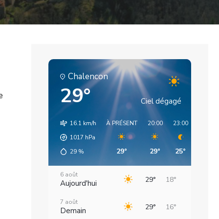
Chalencon
29°
e
Ciel dégagé
e
16.1 km/h
À PRÉSENT
20:00
23:00
02:00
1017
hPa
29°
29°
25°
20°
29
%
lle
s
6 août
29°
18°
Aujourd'hui
ot
7 août
29°
16°
Demain