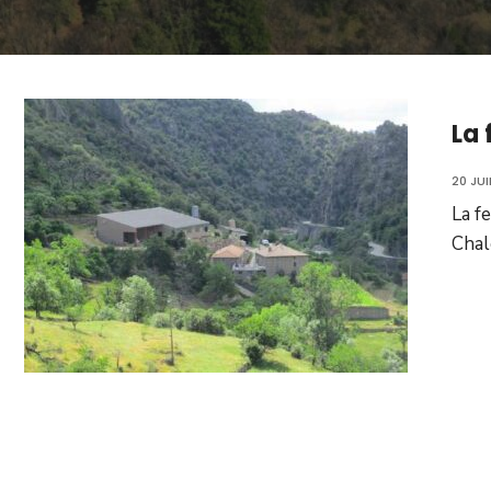
La 
20 JU
La f
Chal