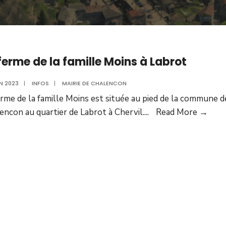
ferme de la famille Moins à Labrot
IN 2023
|
INFOS
|
MAIRIE DE CHALENCON
erme de la famille Moins est située au pied de la commune d
La
encon au quartier de Labrot à Chervil.
...
Read More
→
ferm
de
la
fami
Moin
à
Labr