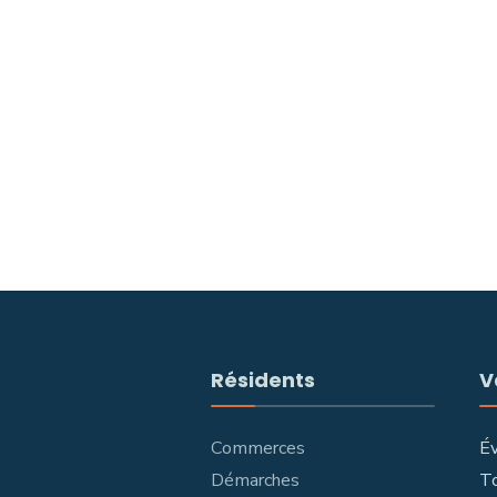
Résidents
V
Commerces
É
Démarches
T