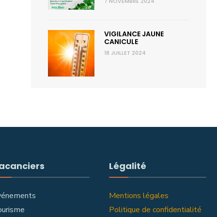
7 NOVEMBRE 2024
VIGILANCE JAUNE
CANICULE
18 JUILLET 2024
acanciers
Légalité
vénements
Mentions légales
ourisme
Politique de confidentialité