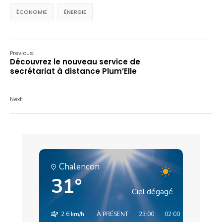
ÉCONOMIE
ÉNERGIE
Previous:
Découvrez le nouveau service de
secrétariat à distance Plum’Elle
Next:
Chalencon
31°
Ciel dégagé
2.6 km/h
À PRÉSENT
23:00
02:00
05:00
08