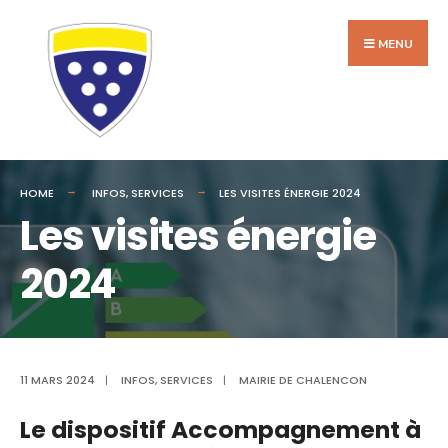
Search
Skip
for:
to
MENU
content
HOME
INFOS
,
SERVICES
LES VISITES ÉNERGIE 2024
Les visites énergie
2024
11 MARS 2024
|
INFOS
,
SERVICES
|
MAIRIE DE CHALENCON
Le dispositif Accompagnement à