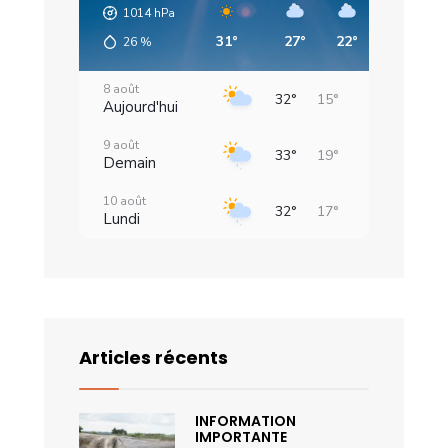
1014
hPa
31°
27°
22°
19°
2
26
%
8 août
32°
15°
Aujourd'hui
9 août
33°
19°
Demain
10 août
32°
17°
Lundi
11 août
32°
16°
Mardi
12 août
31°
17°
Mercredi
Articles récents
13 août
34°
18°
Jeudi
INFORMATION
14 août
35°
20°
IMPORTANTE
Vendredi