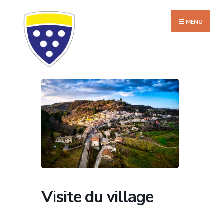
Search
Skip
for:
to
MENU
content
Visite du village