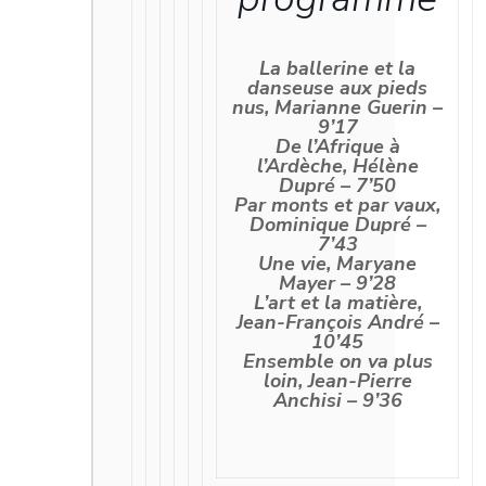
La ballerine et la
danseuse aux pieds
nus, Marianne Guerin –
9’17
De l’Afrique à
l’Ardèche, Hélène
Dupré – 7’50
Par monts et par vaux,
Dominique Dupré –
7’43
Une vie, Maryane
Mayer – 9’28
L’art et la matière,
Jean-François André –
10’45
Ensemble on va plus
loin, Jean-Pierre
Anchisi – 9’36