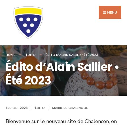
Search
Skip
for:
to
MENU
content
HOME
ÉDITO
ÉDITO D’ALAIN SALLIER • ÉTÉ 2023
Édito d’Alain Sallier •
Été 2023
1 JUILLET 2023
|
ÉDITO
|
MAIRIE DE CHALENCON
Bienvenue sur le nouveau site de Chalencon, en