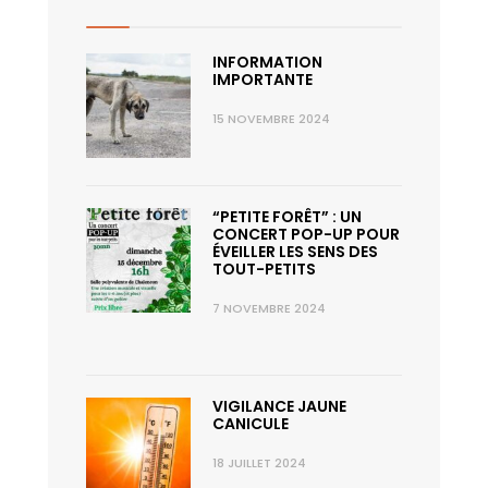
11 août
30°
14°
Mardi
INFORMATION
12 août
34°
19°
IMPORTANTE
Mercredi
15 NOVEMBRE 2024
“PETITE FORÊT” : UN
CONCERT POP-UP POUR
ÉVEILLER LES SENS DES
TOUT-PETITS
7 NOVEMBRE 2024
VIGILANCE JAUNE
CANICULE
18 JUILLET 2024